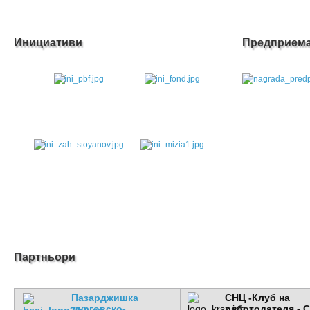
Инициативи
Предприема
....
Партньори
Пазарджишка
СНЦ -Клуб на
търговско-
работодателя - 