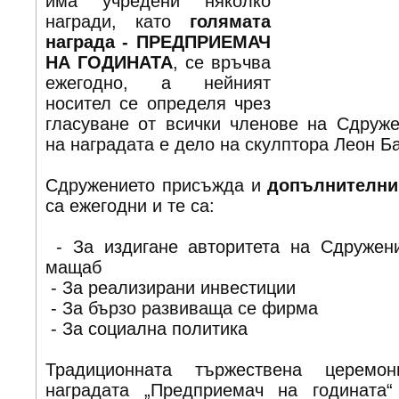
има учредени няколко
награди, като
голямата
награда - ПРЕДПРИЕМАЧ
НА ГОДИНАТА
, се връчва
ежегодно, а нейният
носител се определя чрез
гласуване от всички членове на Сдруже
на наградата е дело на скулптора Леон Б
Сдружението присъжда и
допълнителни
са ежегодни и те са:
- За издигане авторитета на Сдружен
мащаб
- За реализирани инвестиции
- За бързо развиваща се фирма
- За социална политика
Традиционната тържествена церемо
наградата „Предприемач на годината“